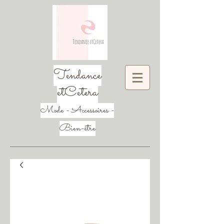
Tendance
etCetera
Mode - Accessoires -
Bien-être