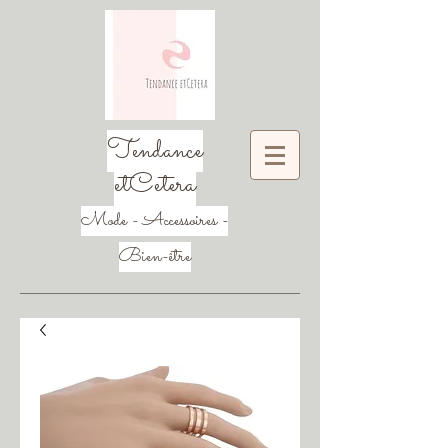
Tendance
etCetera
Mode - Accessoires -
Bien-être