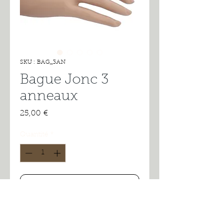
SKU : BAG_3AN
Bague Jonc 3
anneaux
Prix
25,00 €
Quantité
*
Ajouter au panier
Commander et payer