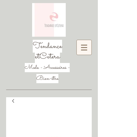
Tendance
etCetera
Mode - Accessoires -
Bien-être