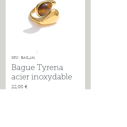
SKU : BAG_141
Bague Tyrena
acier inoxydable
Prix
22,00 €
Rupture de stock
Découvrez la bague Tyrena en
acier inoxydable, un bijou élégant