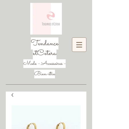
Tendance
etCetera
Mode - Accessoires -
Bien-être