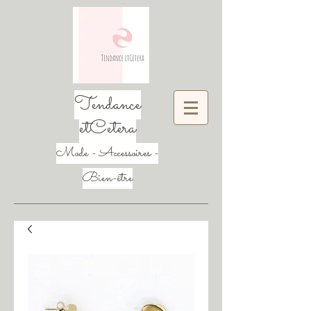
Tendance
etCetera
Mode - Accessoires -
Bien-être