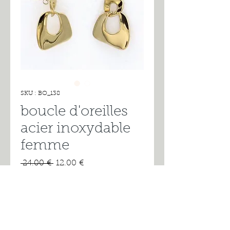
SKU : BO_138
boucle d'oreilles
acier inoxydable
femme
Prix
Prix
 24,00 € 
12,00 €
original
promotionnel
Rupture de stock
boucle d'oreilles acier inoxydable