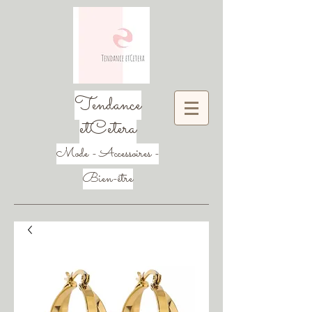
Tendance
etCetera
Mode - Accessoires -
Bien-être