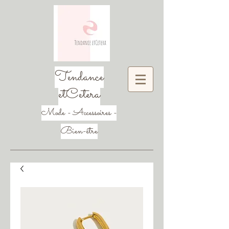
Tendance
etCetera
Mode - Accessoires -
Bien-être