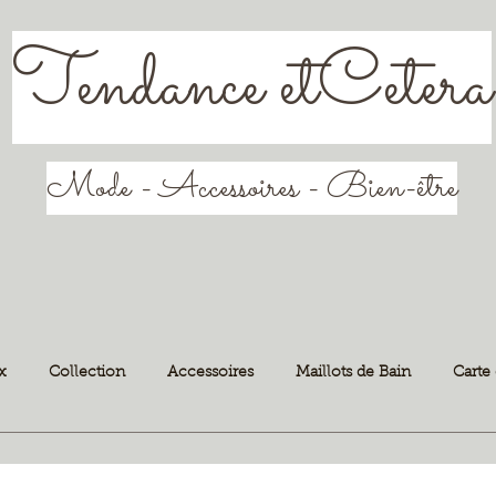
Tendance etCetera
Mode - Accessoires - Bien-être
x
Collection
Accessoires
Maillots de Bain
Carte