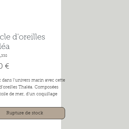
le d'oreilles
léa
_338
Prix
0 €
 dans l’univers marin avec cette
d'oreilles Thaléa. Composées
toile de mer, d’un coquillage
et d’un pendentif coquille
r, ces boucles dorées en acier
Rupture de stock
ble capturent toute la magie de
 Leur design solaire et texturé
 le visage et évoque les