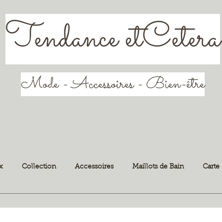
Tendance etCetera
Mode - Accessoires - Bien-être
x
Collection
Accessoires
Maillots de Bain
Carte