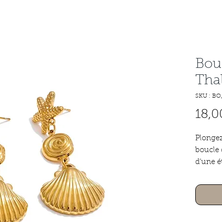
Bouc
Tha
SKU : BO
18,0
Plongez
boucle 
d’une é
spiralé 
bénitie
inoxyda
l’océan.
sublime