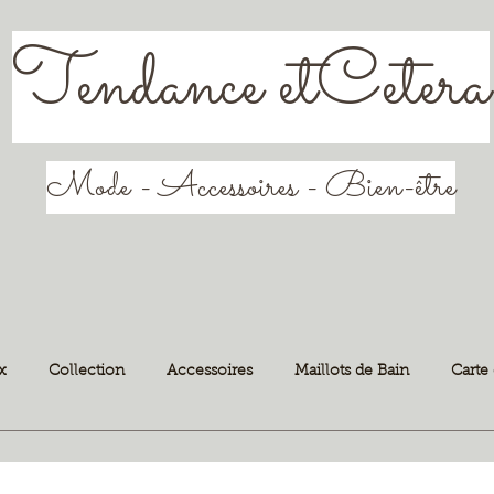
Tendance etCetera
Mode - Accessoires - Bien-être
x
Collection
Accessoires
Maillots de Bain
Carte