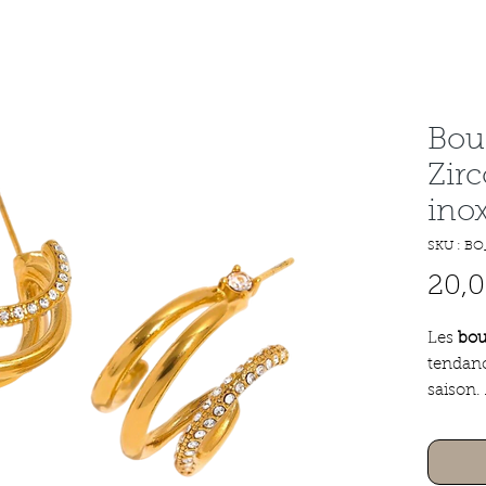
Bouc
Zirc
ino
SKU : BO
20,0
Les
bouc
tendanc
saison.
délicat
elles a
d'éléga