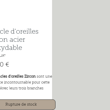
le d'oreilles
on acier
xydable
_197
Prix
0 €
les d'oreilles Zircon
sont une
e incontournable pour cette
 Avec leurs trois branches
es et ornées de
strass et Zircon
,
joutent une touche d'éclat et
Rupture de stock
nce à n'importe quelle tenue. Le