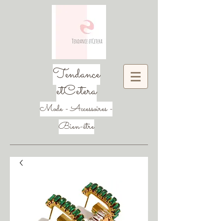
Tendance
etCetera
Mode - Accessoires -
Bien-être