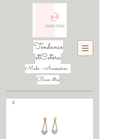
Tendance
etCetera
Mode - Accessoires -
Bien-être