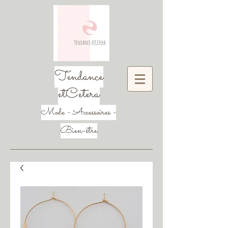
Tendance
etCetera
Mode - Accessoires -
Bien-être