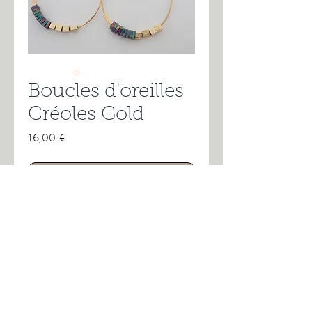
Boucles d'oreilles
Créoles Gold
Prix
16,00 €
Rupture de stock
Collection Bohemian Summer
D’esprit bohème, ces créoles se
portent tous les jours.
Le mélange de pampilles et des
cubes de couleur or font leur
© 2026 par Tendance etCetera.
effet.