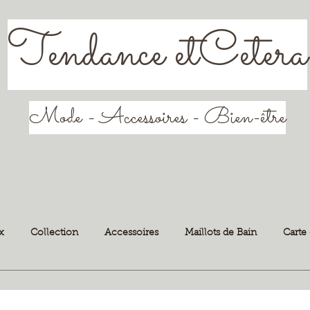
Tendance etCetera
Mode - Accessoires - Bien-être
x
Collection
Accessoires
Maillots de Bain
Carte