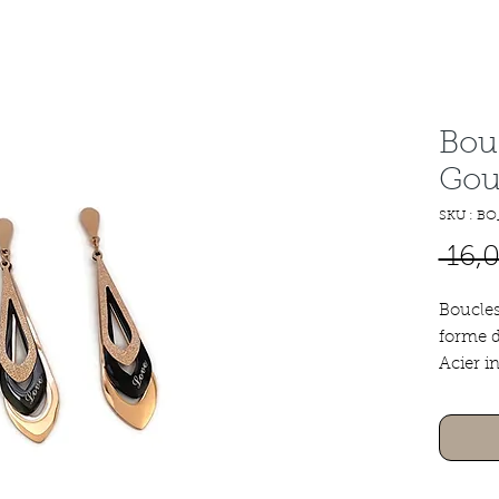
Bouc
Gout
SKU : BO
 16,
Boucles
forme d
Acier i
Fermoir
Longue