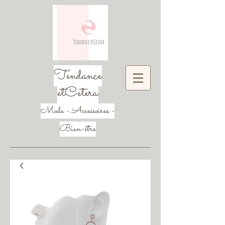
Tendance
etCetera
Mode - Accessoires -
Bien-être