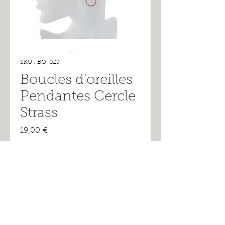
SKU : BO_029
Boucles d'oreilles
Pendantes Cercle
Strass
Prix
19,00 €
Rupture de stock
Boucles d'oreilles composées
d’un cercle serti de strass et d’un
oxyde de zirconium.
L’oxyde de zirconium se