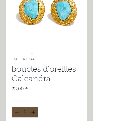
SKU : BO_344
boucles d'oreilles
Caléandra
Prix
22,00 €
Quantité
*