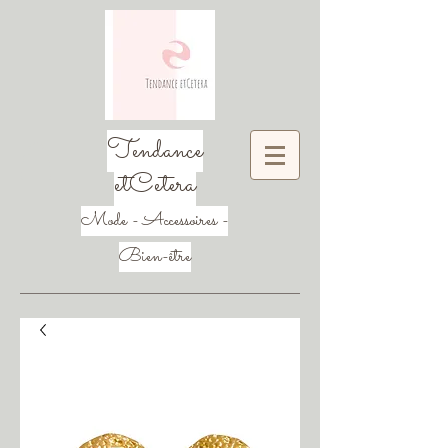
Tendance
etCetera
Mode - Accessoires -
Bien-être