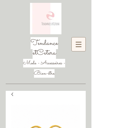
Tendance
etCetera
Mode - Accessoires -
Bien-être