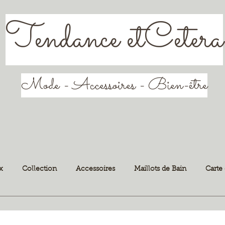
Tendance etCetera
Mode - Accessoires - Bien-être
x
Collection
Accessoires
Maillots de Bain
Carte