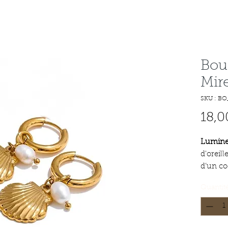
Bouc
Mir
SKU : BO
18,0
Lumineu
d'oreill
d’un co
d’une p
Quantit
l’unive
souveni
sur la 
Conçues