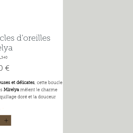
les d'oreilles
elya
_340
Prix
0 €
ses et délicates
, cette boucle
es
Mirelya
mêlent le charme
quillage doré et la douceur
erle nacrée. Inspirées par
é
*
rs marin, elles évoquent des
rs de bord de mer et de soleil
peau.
 en acier inoxydable doré, elles