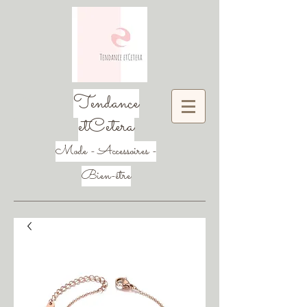
Tendance
etCetera
Mode - Accessoires -
Bien-être