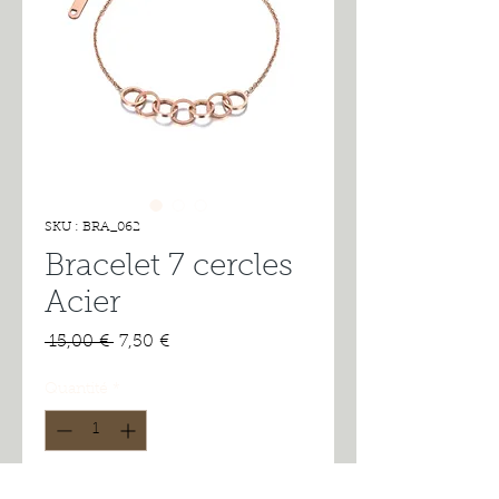
SKU : BRA_062
Bracelet 7 cercles
Acier
Prix
Prix
 15,00 € 
7,50 €
original
promotionnel
Quantité
*