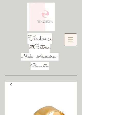
Tendance
etCetera
Mode - Accessoires -
Bien-être