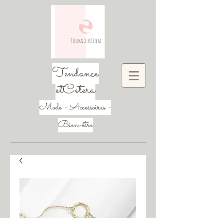
Tendance
etCetera
Mode - Accessoires -
Bien-être