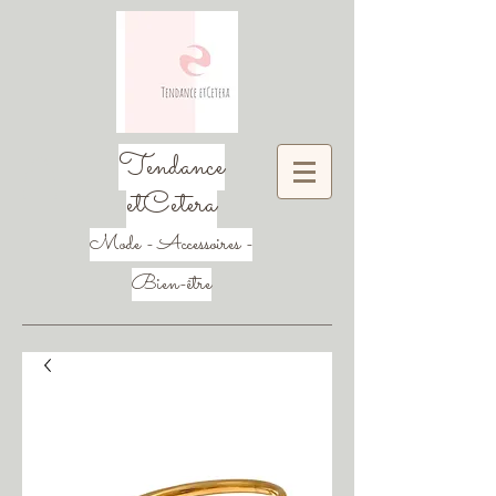
Tendance
etCetera
Mode - Accessoires -
Bien-être