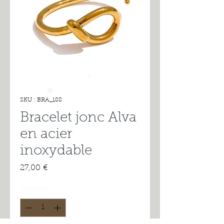
SKU : BRA_188
Bracelet jonc Alva
en acier
inoxydable
Prix
27,00 €
Quantité
*