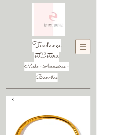
Tendance
etCetera
Mode - Accessoires -
Bien-être