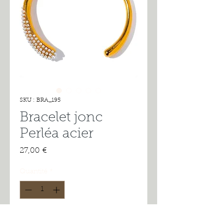
SKU : BRA_195
Bracelet jonc
Perléa acier
Prix
27,00 €
Quantité
*