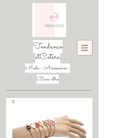
Tendance
etCetera
Mode - Accessoires -
Bien-être