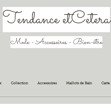
Tendance etCetera
Mode - Accessoires - Bien-être
x
Collection
Accessoires
Maillots de Bain
Carte