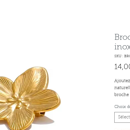
Broc
ino
SKU : BR
14,0
Ajoutez
naturel
broche 
design 
Choix d
un véri
complét
Sélec
Fabriqu
qualité,
Quantit