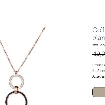
Coll
blan
SKU : CO
 19,
Collier
de 2 ce
Acier i
Fermoi
Longue
chainet
L'acier 
craint p