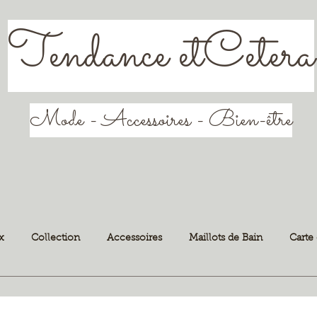
Tendance etCetera
Mode - Accessoires - Bien-être
x
Collection
Accessoires
Maillots de Bain
Carte