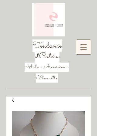
Tendance
etCetera
Mode - Accessoires -
Bien-être