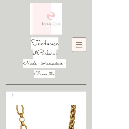
Tendance
etCetera
Mode - Accessoires -
Bien-être