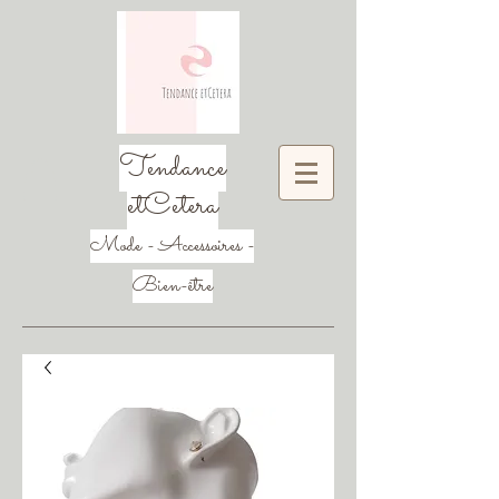
Tendance
etCetera
Mode - Accessoires -
Bien-être