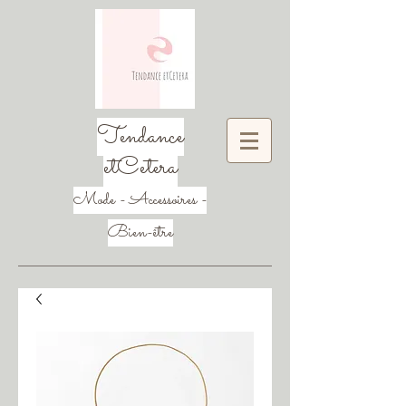
Tendance
etCetera
Mode - Accessoires -
Bien-être