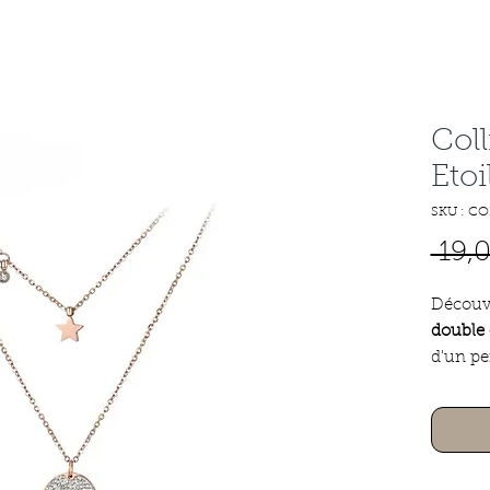
Coll
Etoi
SKU : CO
 19,
Découv
double 
d'un pe
look t
une tou
Fabriqu
chainet
inoxydab