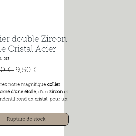
ier double Zircon
le Cristal Acier
L_013
Prix
Prix
00 € 
9,50 €
original
promotionnel
rez notre magnifique
collier
orné d'une étoile
, d'un
zircon
et
ndentif rond en
cristal
, pour un
endance bohème
qui ajoutera
che d'éclat à toutes vos tenues.
Rupture de stock
é avec une chaine fine et une
te d'extension en acier
le, ce collier est à la fois