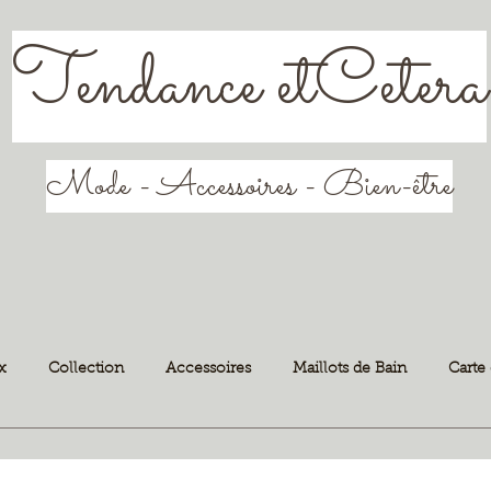
Tendance etCetera
Mode - Accessoires - Bien-être
x
Collection
Accessoires
Maillots de Bain
Carte