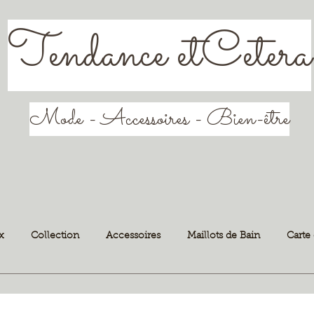
Tendance etCetera
Mode - Accessoires - Bien-être
x
Collection
Accessoires
Maillots de Bain
Carte