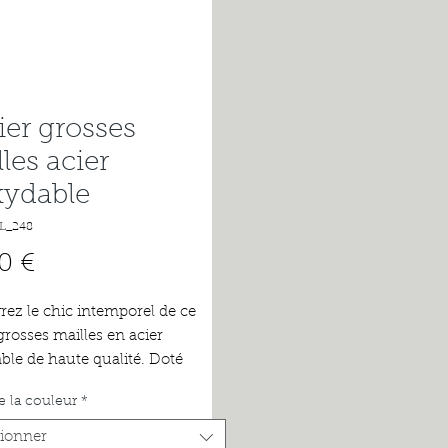
ier grosses
les acier
xydable
L_248
Prix
0 €
ez le chic intemporel de ce
grosses mailles en acier
ble de haute qualité. Doté
ongueur de 42cm, ce collier est
e la couleur
*
ait accessoire pour compléter
ook tendance. Fabriqué avec
tionner