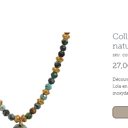
Coll
natu
SKU : CO
27,0
Découvr
Lola en 
inoxyda
de perle
apporte
élégant
acier i
fermetu