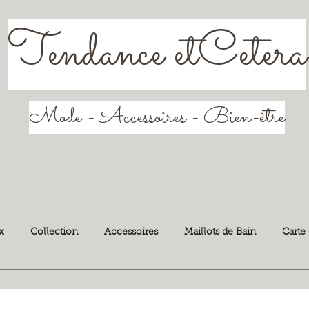
Tendance etCetera
Mode - Accessoires - Bien-être
x
Collection
Accessoires
Maillots de Bain
Carte