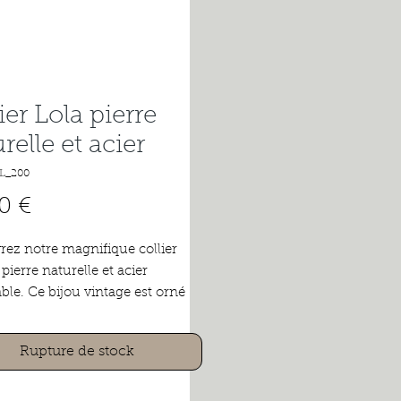
ier Lola pierre
relle et acier
L_200
Prix
0 €
ez notre magnifique collier
pierre naturelle et acier
ble. Ce bijou vintage est orné
s africaines et de turquoise, qui
nt une touche exotique et
Rupture de stock
e à votre tenue. Le fermoir en
noxydable garantit une
re sécurisée tout en ajoutant