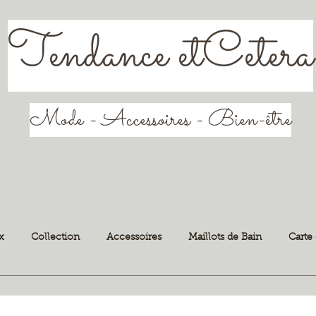
Tendance etCetera
Mode - Accessoires - Bien-être
x
Collection
Accessoires
Maillots de Bain
Carte