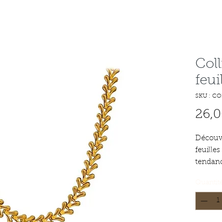
Coll
feui
SKU : CO
26,0
Découvr
feuilles
tendanc
classiqu
Quantit
une tou
n'impor
acier i
bijou e