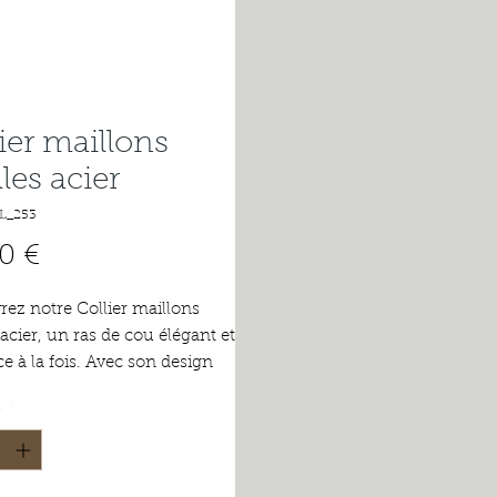
ier maillons
lles acier
L_253
Prix
0 €
ez notre Collier maillons
 acier, un ras de cou élégant et
e à la fois. Avec son design
e et rétro, ce collier apportera
é
*
che de sophistication à
te quelle tenue. Fabriqué en
noxydable de haute qualité, ce
st non seulement durable, mais