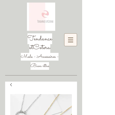
Tendance
etCetera
Mode - Accessoires -
Bien-être