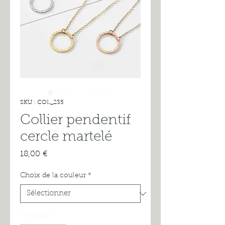
SKU : COL_235
Collier pendentif
cercle martelé
Prix
18,00 €
Choix de la couleur
*
Quantité
*