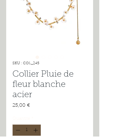
SKU : COL_245
Collier Pluie de
fleur blanche
acier
Prix
25,00 €
Quantité
*