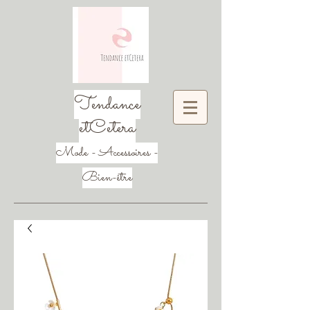
Tendance
etCetera
Mode - Accessoires -
Bien-être