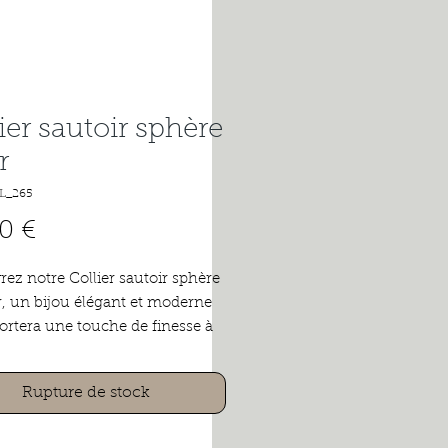
ier sautoir sphère
r
L_265
Prix
0 €
ez notre Collier sautoir sphère
r, un bijou élégant et moderne
ortera une touche de finesse à
te quelle tenue. Fabriqué en
noxydable de haute qualité, ce
Rupture de stock
sautoir est à la fois durable et
t à la corrosion, assurant ainsi
évité. Avec sa chaine