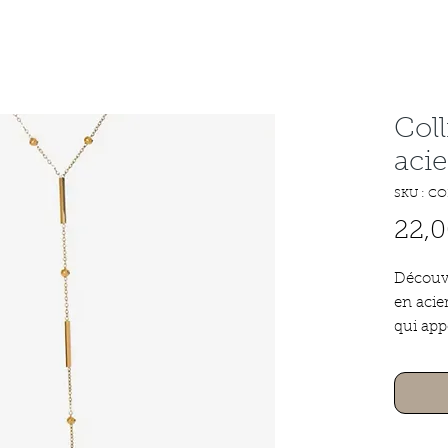
Coll
acie
SKU : CO
22,0
Découvr
en acie
qui app
n'impor
acier i
collier 
résistan
sa long