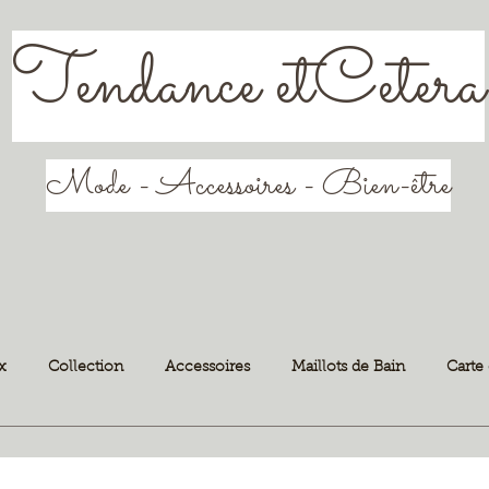
Tendance etCetera
Mode - Accessoires - Bien-être
x
Collection
Accessoires
Maillots de Bain
Carte