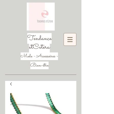
Tendance
etCetera
Mode - Accessoires -
Bien-être